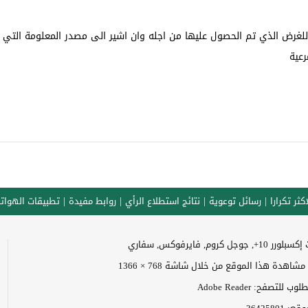
ت للغرض الذي تم الحصول عليها من اجله وان اشير الى مصدر المعلومة التي
رعية
كثر تكرارا
رسائل توعوية
نتائج استطلاع الرأي
روابط مفيدة
تطبيقات الهوات
وجل كروم, فايرفوكس, سفاري
اهدة هذا الموقع من خلال شاشة 768 × 1366
 للتصفح: Adobe Reader