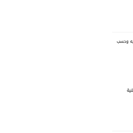
فيه وحسب
نية