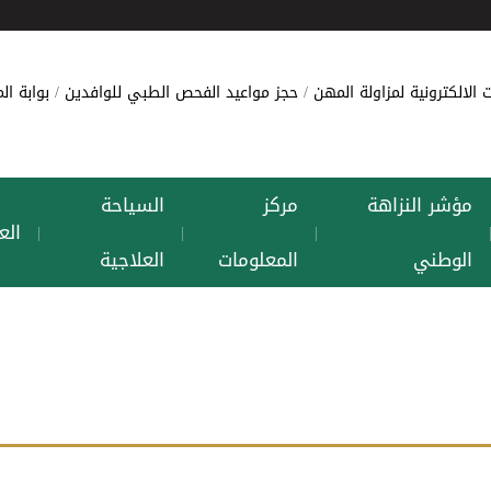
 الالكترونية لمزاولة المهن
حجز مواعيد الفحص الطبي للوافدين
بوابة ا
مؤشر النزاهة
مركز
السياحة
الع
|
|
|
الوطني
المعلومات
العلاجية