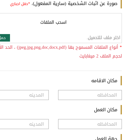
صورة عن اثبات الشخصية (سارية المفعول).
اسحب الملفات
اختر ملف للتحميل.
حمل
*
أنواع الملفات المسموح بها (ng,doc,docx,pdf
لحجم الملف 2 ميغابايت
مكان الاقامه
مكان العمل
جهة العمل