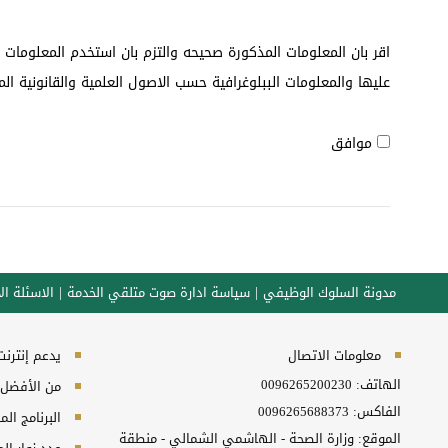
اقر بان المعلومات المذكورة صحيحه والتزم بان استخدم المعلوما
عليها والمعلومات الببلوغرافية حسب الاصول العلمية والقانونية الم
موافق
مدونة السلوك الوظيفي
سياسة ادارة صوت متلقي الخدمة
الاسئلة الا
معلومات الاتصال
يدعم إنترنت إكسبلورر 10+, ج
الهاتف:
0096265200230
من الأفضل مش
الفاكس:
0096265688373
البرنامج المطلوب
الموقع: وزارة الصحة - الهاشمي الشمالي - منطقة