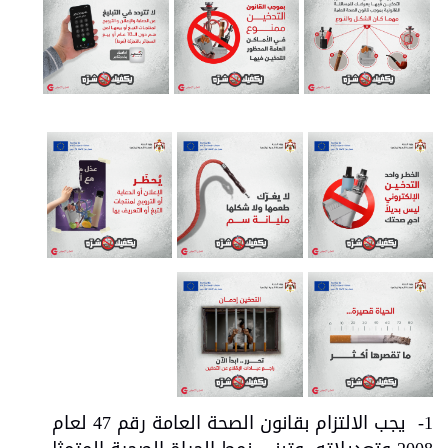
1- يجب الالتزام بقانون الصحة العامة رقم 47 لعام