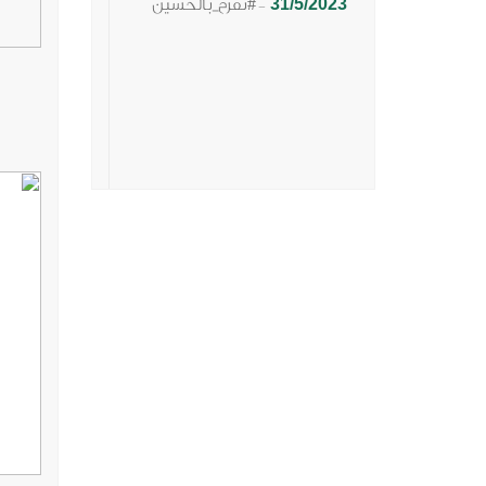
31/5/2023
#نفرح_بالحسين
-