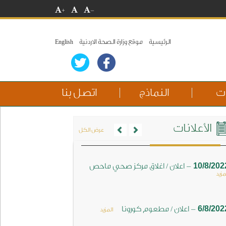
+
-
الرئيسية
موقع وزارة الصحة الاردنية
English
ات
النماذج
اتصل بنا
Previous
Next
الأعلانات
عرض الكل
-
10/8/202
اعلان / اغلاق مركز صحي ماحص
مزيد
-
6/8/202
اعلان / مطعوم كورونا
المزيد