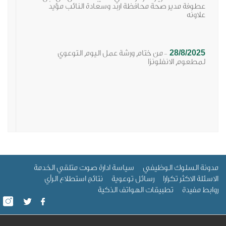
عطوفة مدير صحة محافظة اربد وسعادة النائب مؤيد
علاونه
28/8/2025
من ختام ورشة عمل اليوم التوعوي
-
لمطعوم الانفلونزا
ة السلوك الوظيفي
سياسة ادارة صوت متلقي الخدمة
لة الاكثر تكرارا
رسائل توعوية
نتائج استطلاع الرأي
ط مفيدة
تطبيقات الهواتف الذكية