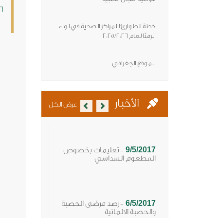
/ 5 / 2017
خطة الطوارئ للمراكز الصحية في لواء
ال
الرمثا لعام 2025/2026
الموقع الجغرافي
Previous
Next
الأخبار
عرض الكل
9/5/2017
تعليمات بخصوص
-
المطعوم السداسي
6/5/2017
رصد مرضى الحصبة
-
والحصبة الالمانية