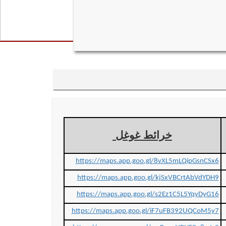
خرائط غوغل
https://maps.app.goo.gl/8vXL5mLQipGsnCSx6
https://maps.app.goo.gl/kjSxVBCrtAbVdYDH9
https://maps.app.goo.gl/s2Ez1C5L5YqyDyG16
https://maps.app.goo.gl/iF7uFB392UQCoM5y7