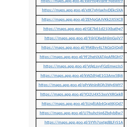
https://maps.app.goo.gl/xwPnogVBHF9p8wtr9
https://maps.app.goo.gl/xtK7qMaxhvDEkcSXA
https://maps.app.goo.gl/ZEMpGAJVKk2Jt5XC8
https://maps.app.goo.gl/GE7k61d21jXbathg7
https://maps.app.goo.gl/9JirjCKwbNimGujV7
https://maps.app.goo.gl/9hKBvv4L7AGsQjQq8
https://maps.app.goo.gl/9F2heNXAT4pAfRGM7
https://maps.app.goo.gl/VdgLsvyFGzEmwzJs5
https://maps.app.goo.gl/kWZdNgE1G3Anx5Bj6
https://maps.app.goo.gl/pPrWninRQh3Wy6WY7
https://maps.app.goo.gl/YQ2U4X53xxVXRGxk8
https://maps.app.goo.gl/SUq8JAb4QcgXKjQd7
https://maps.app.goo.gl/U7huhcNq6Zbdyb8w7
https://maps.app.goo.gl/SYYh7oxtgdBLFrS1A