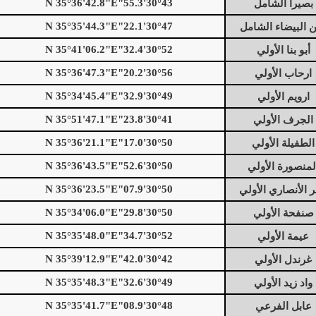
30°43'55.3"N 35°36'42.8"E
بصيرا الشامل
30°47'22.1"N 35°35'44.3"E
 البيضاء الشامل
30°52'32.4"N 35°41'06.2"E
أبو بنا الأولي
30°56'20.2"N 35°36'47.3"E
ارحاب الأولي
30°49'32.9"N 35°34'45.4"E
ارويم الأولي
30°41'23.8"N 35°51'47.1"E
الجرف الأولي
30°50'17.0"N 35°36'21.1"E
الطفيلة الأولي
30°50'52.6"N 35°36'43.5"E
لمنصورة الأولي
30°50'07.9"N 35°36'23.5"E
ر الأنصاري الأولي
30°50'29.8"N 35°34'06.0"E
صنفحة الأولي
30°52'34.7"N 35°35'48.0"E
عيمة الأولي
30°42'42.0"N 35°39'12.9"E
غرندل الأولي
30°49'32.6"N 35°35'48.3"E
واد زيد الأولي
30°48'08.9"N 35°35'41.7"E
عابل الفرعي