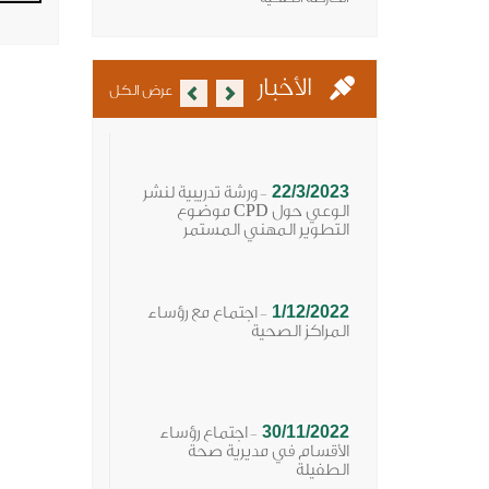
Previous
Next
الأخبار
عرض الكل
22/3/2023
ورشة تدريبية لنشر
-
الوعي حول CPD موضوع
التطوير المهني المستمر
1/12/2022
اجتماع مع رؤساء
-
المراكز الصحية
30/11/2022
اجتماع رؤساء
-
الأقسام في مديرية صحة
الطفيلة