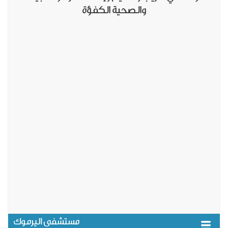
والصحية الكفؤة
مستشفى اليرموك