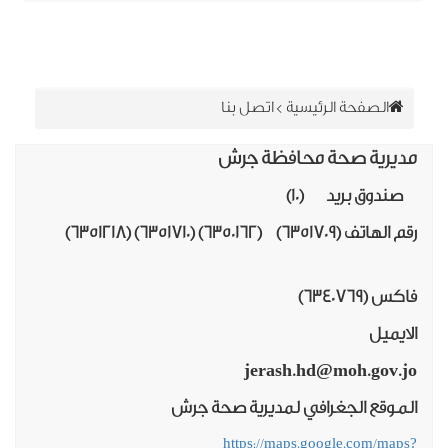
الصفحة الرئيسية
>
اتصل بنا
ديرية صحة محافظة جرش
دوق بريد (10)
الهاتف (6351709) (6350162) (
6351710
) (
6351218
)
كس (
6340769
)
ايميل
jerash.hd@moh.gov.
موقع الجغرافي لمديرية صحة جرش
https://maps.google.com/map