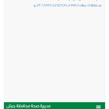
q=32.2833784%2C35.8999785&z=17&hl=
مديرية صحة محافظة جرش